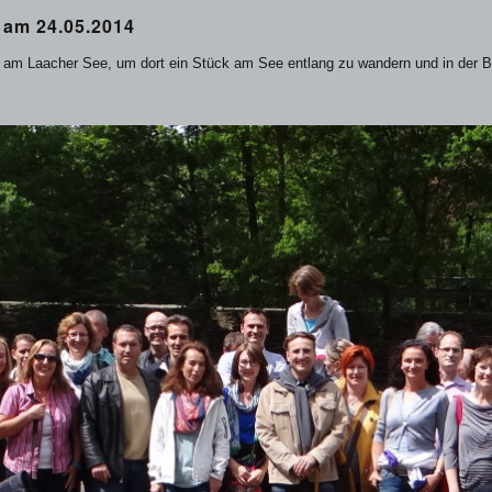
 am 24.05.2014
 am Laacher See, um dort ein Stück am See entlang zu wandern und in der B