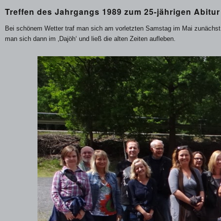
Treffen des Jahrgangs 1989 zum 25-jährigen Abitur
Bei schönem Wetter traf man sich am vorletzten Samstag im Mai zunächst
man sich dann im ‚Dajöh‘ und ließ die alten Zeiten aufleben.